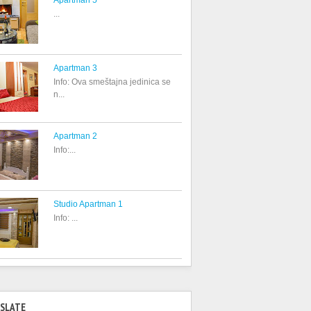
Apartman 5
...
Apartman 3
Info: Ova smeštajna jedinica se
n...
Apartman 2
Info:...
Studio Apartman 1
Info: ...
SLATE