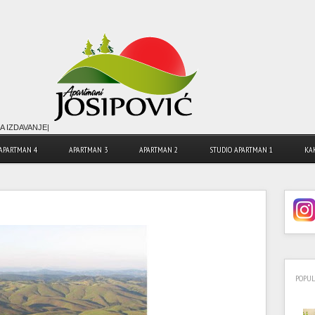
A IZDAVANJE|
APARTMAN 4
APARTMAN 3
APARTMAN 2
STUDIO APARTMAN 1
KA
POPU