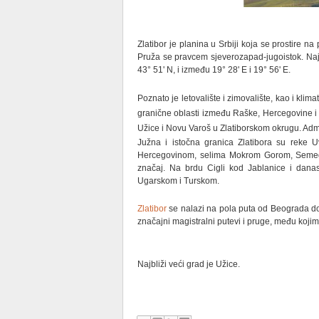
Zlatibor
je planina u Srbiji koja se prostire n
Pruža se pravcem sjeverozapad-jugoistok. Najv
43° 51' N, i između 19° 28' E i 19° 56' E.
Poznato je letovalište i zimovalište, kao i klima
granične oblasti između Raške, Hercegovine i 
Užice i Novu Varoš u Zlatiborskom okrugu. Admin
Južna i istočna granica Zlatibora su reke 
Hercegovinom, selima Mokrom Gorom, Semegnj
značaj. Na brdu Cigli kod Jablanice i dana
Ugarskom i Turskom.
Zlatibor
se nalazi na pola puta od Beograda d
značajni magistralni putevi i pruge, među koji
Najbliži veći grad je Užice.