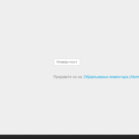
Новији пост
Пријавите се на:
Објављивање коментара (Atom