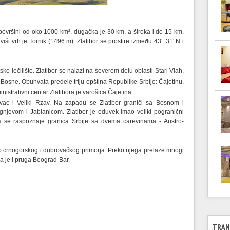
a površini od oko 1000 km², dugačka je 30 km,
a široka i do 15 km.
iši vrh je Tornik (1496 m). Zlatibor
se prostire između 43° 31' N i
tsko lečilište. Zlatibor se nalazi na severom delu oblasti Stari Vlah,
Bosne. Obuhvata predele triju opština Republike Srbije: Čajetinu,
istrativni centar Zlatibora je varošica Čajetina.
Uvac i Veliki Rzav. Na zapadu se Zlatibor graniči sa Bosnom i
evom i Jablanicom. Zlatibor je oduvek imao veliki pogranični
s se raspoznaje granica Srbije sa dvema carevinama - Austro-
o crnogorskog i dubrovačkog primorja. Preko njega prelaze mnogi
ma je i pruga Beograd-Bar.
TRAN