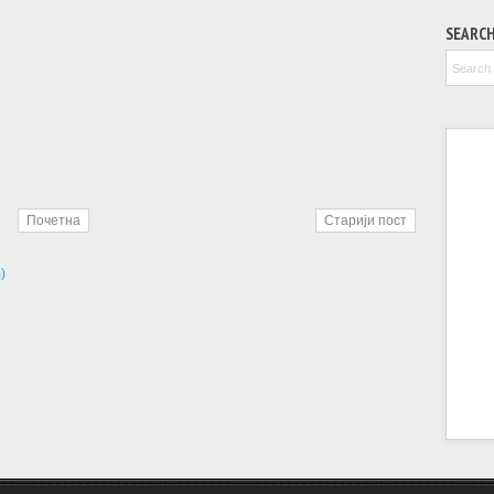
SEARC
Почетна
Старији пост
)