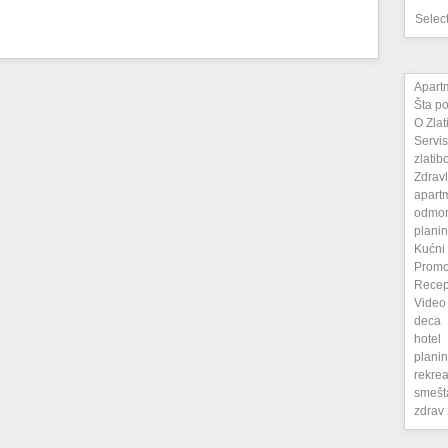
Selec
Apart
Šta po
O Zlat
Servis
zlatib
Zdravl
apart
odmo
plani
Kućni
Promo
Recep
Video
deca
hotel
plani
rekrea
smešt
zdrav 