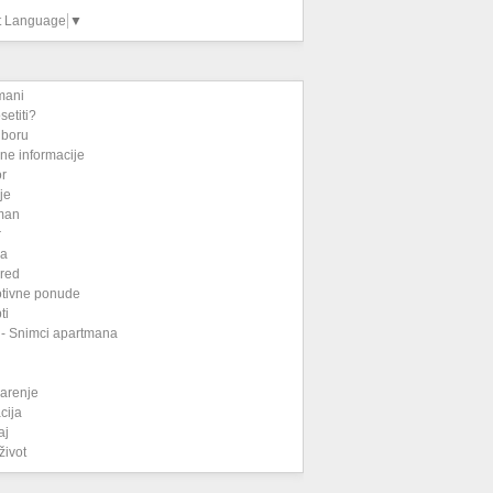
t Language
▼
mani
setiti?
iboru
ne informacije
or
je
man
r
na
 red
tivne ponude
ti
 - Snimci apartmana
narenje
cija
aj
život