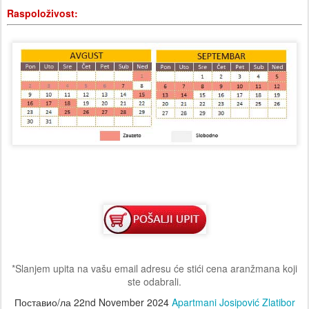
Raspoloživost:
*Slanjem upita na vašu email adresu će stići cena aranžmana koji
ste odabrali.
Поставио/ла
22nd November 2024
Apartmani Josipović Zlatibor