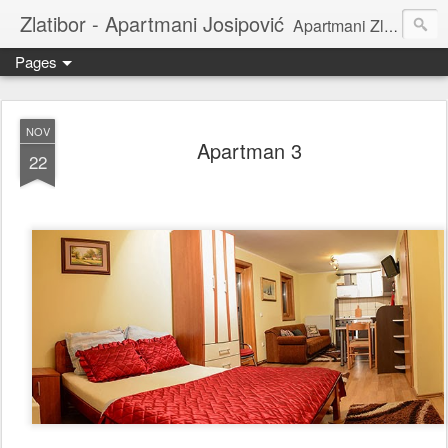
Zlatibor - Apartmani Josipović
Apartmani Zlatibor | Privatni smeštaj | Sobe za izdavanje|
Pages
NOV
Apartman 3
22