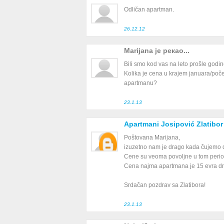
Odličan apartman.
26.12.12
Marijana је рекао...
Bili smo kod vas na leto prošle godin
Kolika je cena u krajem januara/poč
apartmanu?
23.1.13
Apartmani Josipović Zlatibor
Poštovana Marijana,
izuzetno nam je drago kada čujemo d
Cene su veoma povoljne u tom perio
Cena najma apartmana je 15 evra dn
Srdačan pozdrav sa Zlatibora!
23.1.13