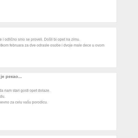
e i odlično smo se proveli. Došli bi opet na zimu.
etkom februara za dve odrasle osobe i dvoje male dece u ovom
је рекао...
a nam stari gosti opet dolaze.
du.
evno za celu vašu porodicu.