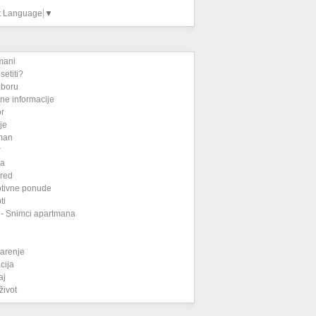
t Language
▼
mani
setiti?
iboru
ne informacije
or
je
man
r
na
 red
tivne ponude
ti
 - Snimci apartmana
narenje
cija
aj
život