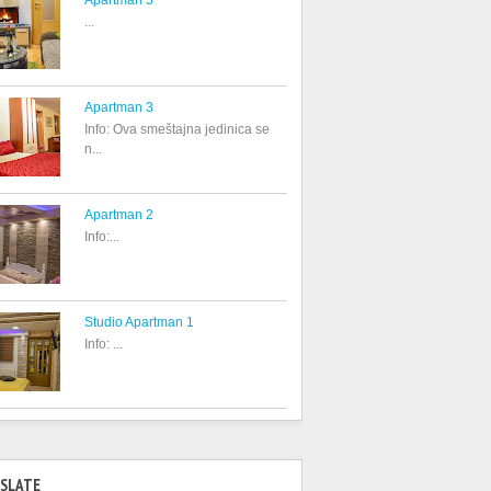
Apartman 5
...
Apartman 3
Info: Ova smeštajna jedinica se
n...
Apartman 2
Info:...
Studio Apartman 1
Info: ...
SLATE