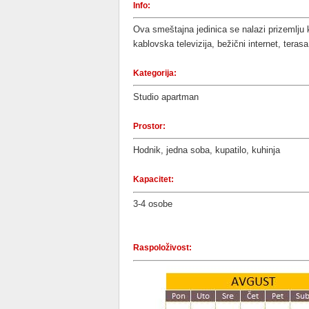
Info:
Ova smeštajna jedinica se nalazi prizemlju
kablovska televizija, bežični internet, teras
Kategorija:
Studio apartman
Prostor:
Hodnik, jedna soba, kupatilo, kuhinja
Kapacitet:
3-4 osobe
Raspoloživost: