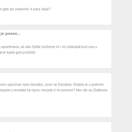
o gde da ostavimo 4 para skija?
је рекао...
 apartmana, ali ako želite možemo ih i mi ostavljati kod nas u
tupne kada god poželite.
boru upoznao sam devojku, zove se Danijela. Radila je u jednom
 stupim u kontakt sa njom, mozete li mi pomoci? Ako ste sa Zlatibora