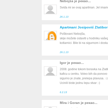
Nebojša је рекао...
Sviđa mi se ovaj apartman. Jel imam
26.1.13
Apartmani Josipović Zlatibor
Poštovani Nebojša,
skije možete ostaviti u hodniku vašeg
kotlarnici. Bile bi na sigurnom i dos
26.1.13
Igor је рекао...
2008. godine tokom boravka na Zlati
kaficu u centru. Voleo bih da ponovo
sigurno je znate, prelepa plavusa. :-)
Ucinili biste jednu lepu stvar :-)
6.2.13
Mira i Goran је рекао...