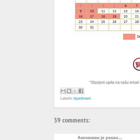
*Slanjem upita na vašu email 
Labels:
Apartmani
39 comments:
Анониман је рекао...