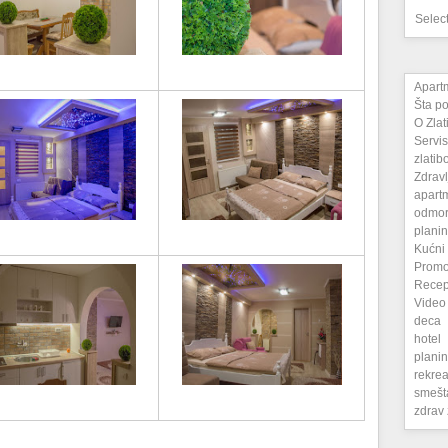
Selec
Apart
Šta po
O Zlat
Servis
zlatib
Zdravl
apart
odmo
plani
Kućni
Promo
Recep
Video
deca
hotel
plani
rekrea
smešt
zdrav 