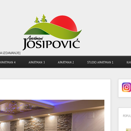
A IZDAVANJE|
APARTMAN 4
APARTMAN 3
APARTMAN 2
STUDIO APARTMAN 1
KA
POPU