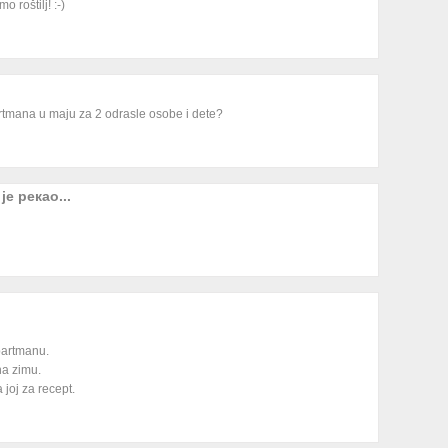
 roštilj! :-)
artmana u maju za 2 odrasle osobe i dete?
је рекао...
partmanu.
na zimu.
 joj za recept.