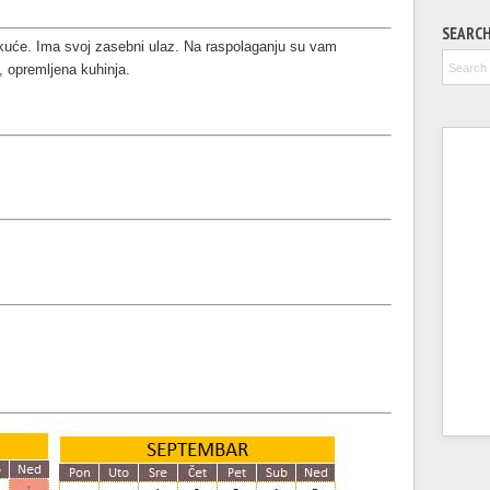
SEARC
 kuće. Ima svoj zasebni ulaz. Na raspolaganju su vam
a,
opremljena kuhinja
.