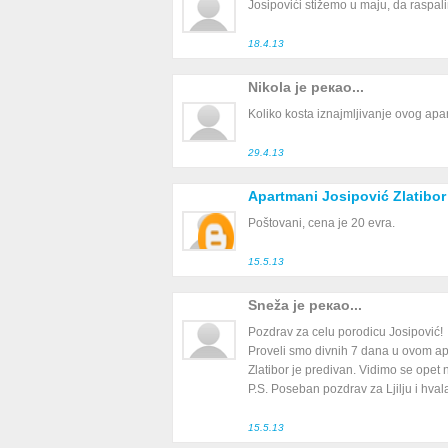
Josipovići stižemo u maju, da raspalimo
18.4.13
Nikola је рекао...
Koliko kosta iznajmljivanje ovog ap
29.4.13
Apartmani Josipović Zlatibor
Poštovani, cena je 20 evra.
15.5.13
Sneža је рекао...
Pozdrav za celu porodicu Josipović!
Proveli smo divnih 7 dana u ovom a
Zlatibor je predivan. Vidimo se opet 
P.S. Poseban pozdrav za Ljilju i hvala
15.5.13