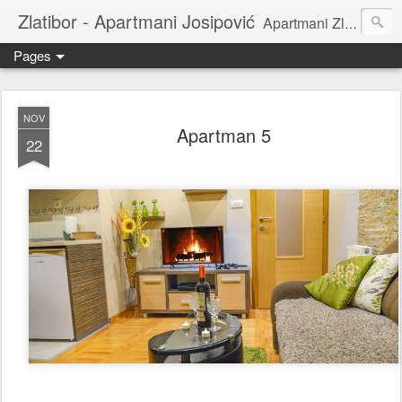
Zlatibor - Apartmani Josipović
Apartmani Zlatibor | Privatni smeštaj | Sobe za izdavanje|
Pages
NOV
Apartman 5
22