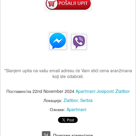
*Slanjem upita na vašu email adresu će Vam stići cena aranžmana
koji ste odabrali.
Поставио/ла
22nd November 2024
Apartmani Josipović Zlatibor
Локација:
Zlatibor, Serbia
Ознаке:
Apartmani
54
Прикажи коментаре