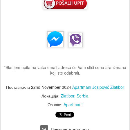
*Slanjem upita na vašu email adresu će Vam stići cena aranžmana
koji ste odabrali.
Поставио/ла
22nd November 2024
Apartmani Josipović Zlatibor
Локација:
Zlatibor, Serbia
Ознаке:
Apartmani
54
Прикажи коментаре