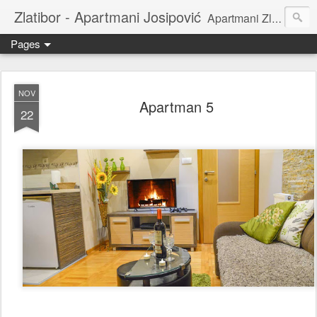
Zlatibor - Apartmani Josipović
Apartmani Zlatibor | Privatni smeštaj | Sobe za izdavanje|
Pages
NOV
Apartman 5
22